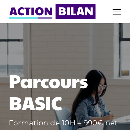
Passer
au
contenu
Parcours
BASIC
Formation de 10H – 990€ net