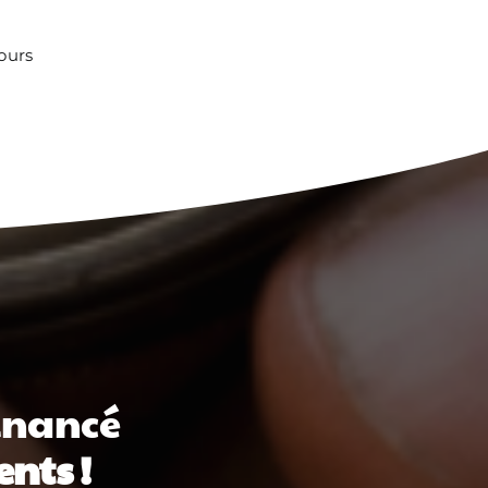
ours
financé
nts !