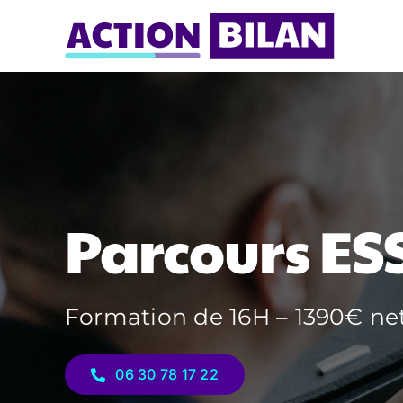
Passer
au
contenu
Parcours ES
Formation de 16H – 1390€ ne
06 30 78 17 22