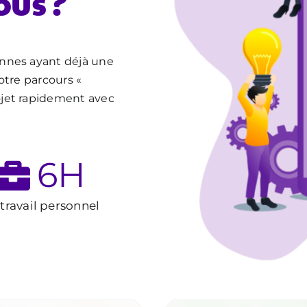
ous ?
nnes ayant déjà une
otre parcours «
ojet rapidement avec
6
H
travail personnel